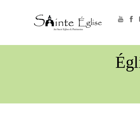
YouTu
F
Égl