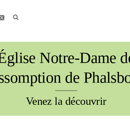
be
acebook
Twitter
Église Notre-Dame d
ssomption de Phalsb
Venez la découvrir