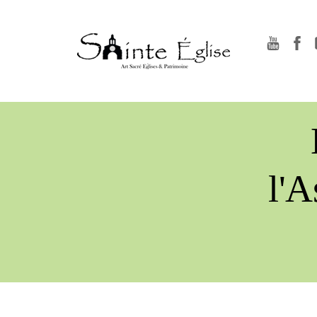
YouTu
F
l'A