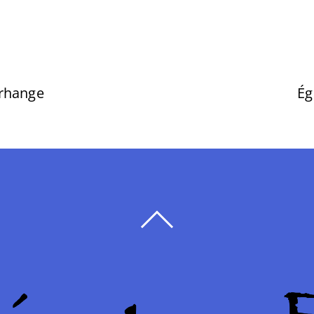
orhange
Ég
BACK
TO
TOP