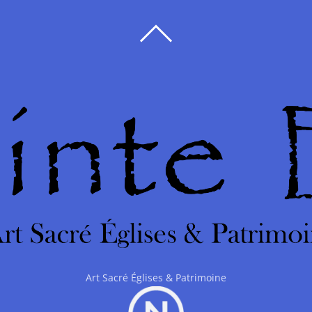
BACK
TO
TOP
Art Sacré Églises & Patrimoine